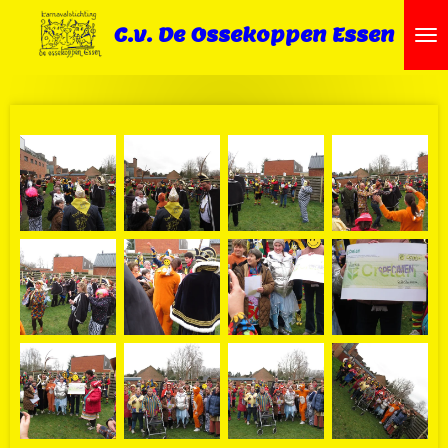
Ga
C.v. De Ossekoppen Essen
direct
naar
de
hoofdinhoud