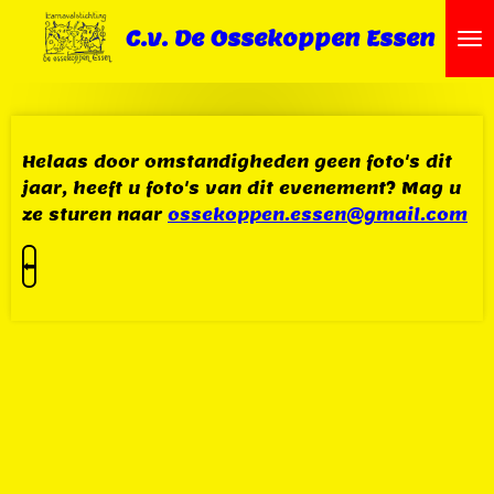
Ga
C.v. De Ossekoppen Essen
direct
naar
de
hoofdinhoud
Helaas door omstandigheden geen foto's dit
jaar, heeft u foto's van dit evenement? Mag u
ze sturen naar
ossekoppen.essen@gmail.com
⬅️