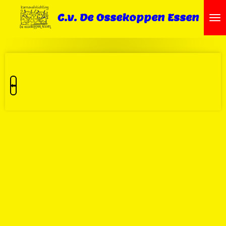
Ga
C.v. De Ossekoppen Essen
direct
naar
de
hoofdinhoud
⬅️